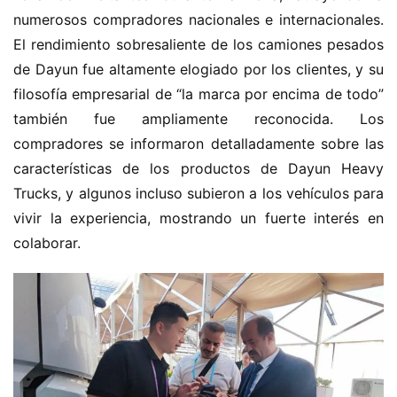
o
numerosos compradores nacionales e internacionales. 
n
El rendimiento sobresaliente de los camiones pesados 
c
de Dayun fue altamente elogiado por los clientes, y su 
h
filosofía empresarial de “la marca por encima de todo” 
i
n
también fue ampliamente reconocida. Los 
o
compradores se informaron detalladamente sobre las 
características de los productos de Dayun Heavy 
C
Trucks, y algunos incluso subieron a los vehículos para 
a
vivir la experiencia, mostrando un fuerte interés en 
Sign in
Sign up
m
colaborar.
i
ó
n
d
e
n
u