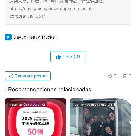
原创文章，作者：ctinag，如若转载，请注明出处：
https://ctinag.com/index.php/informacion-
corporativa/1961/
Dayun Heavy Trucks
Like
(0)
Generate poster
0
0
Recomendaciones relacionadas
Información corporativa
Camión de nueva energía