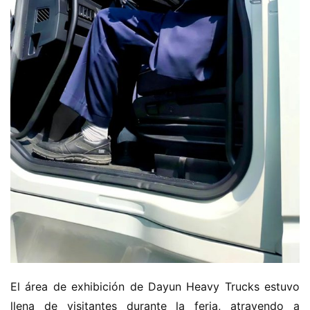
H
o
m
e
c
a
m
El área de exhibición de Dayun Heavy Trucks estuvo 
i
llena de visitantes durante la feria, atrayendo a 