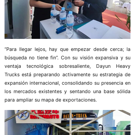
e
v
a
e
n
e
r
“Para llegar lejos, hay que empezar desde cerca; la 
g
búsqueda no tiene fin”. Con su visión expansiva y su 
í
ventaja tecnológica sobresaliente, Dayun Heavy 
a
Trucks está preparando activamente su estrategia de 
expansión internacional, consolidando su presencia en 
los mercados existentes y sentando una base sólida 
para ampliar su mapa de exportaciones.