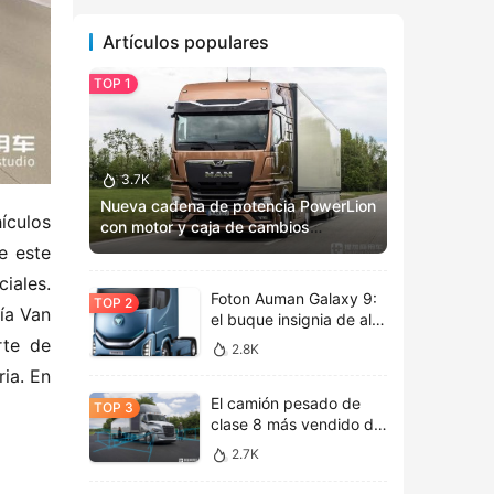
Artículos populares
3.7K
Nueva cadena de potencia PowerLion
culos 
con motor y caja de cambios
totalmente renovados: Vista previa
 este 
del MAN TGX 2025
ales. 
Foton Auman Galaxy 9:
a Van 
el buque insignia de alta
tecnología inaugura una
te de 
2.8K
nueva era de estética
ia. En 
tecnológica
El camión pesado de
clase 8 más vendido de
América del Norte, la
2.7K
nueva cabina de vida
Freightliner Cascadia de