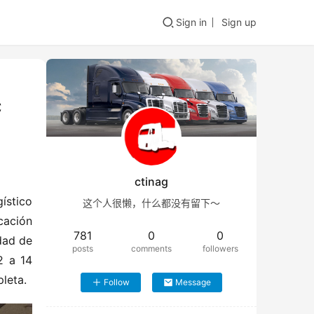
Sign in
Sign up
C
ctinag
stico 
这个人很懒，什么都没有留下～
cación 
781
0
0
ad de 
posts
comments
followers
 a 14 
leta.
Follow
Message