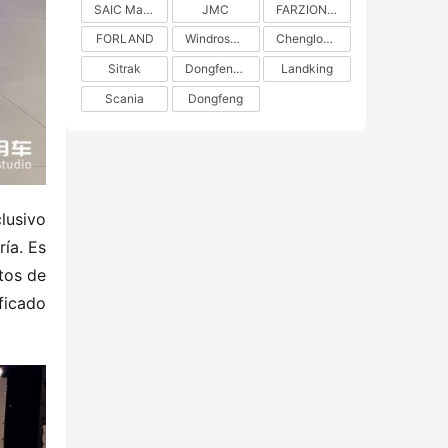
SAIC Maxus
JMC
FARZION AUTO
FORLAND
Windrose Technology
Chenglong H5
Sitrak
DongfengLiuzhou Motor
Landking
Scania
Dongfeng
usivo 
ía. Es 
os de 
icado 