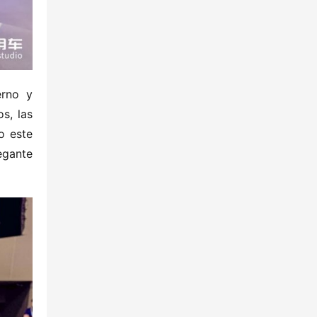
rno y 
, las 
 este 
gante 